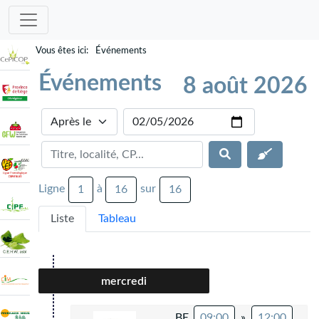
Événements
Événements
8 août 2026
Ligne
à
sur
1
16
16
Liste
Tableau
mercredi
BE
09:00
»
12:00