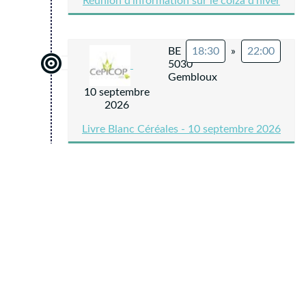
Réunion d'information sur le colza d'hiver
BE
18:30
»
22:00
5030
Gembloux
10 septembre
2026
Livre Blanc Céréales - 10 septembre 2026
©
CRA-W
2021
Nous
contacter