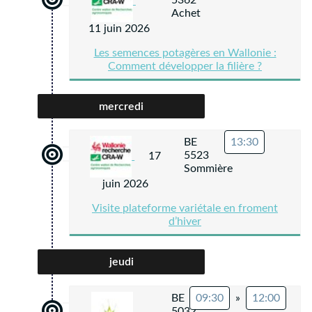
5362
Achet
11 juin 2026
Les semences potagères en Wallonie :
Comment développer la filière ?
mercredi
BE
13:30
5523
17
Sommière
juin 2026
Visite plateforme variétale en froment
d’hiver
jeudi
BE
09:30
»
12:00
5032