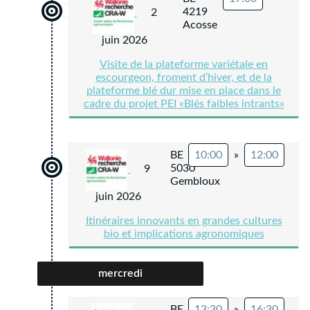
4219
2
Acosse
juin 2026
Visite de la plateforme variétale en
escourgeon, froment d’hiver, et de la
plateforme blé dur mise en place dans le
cadre du projet PEI «Blés faibles intrants»
BE
10:00
»
12:00
5030
9
Gembloux
juin 2026
Itinéraires innovants en grandes cultures
bio et implications agronomiques
mercredi
BE
13:30
»
16:30