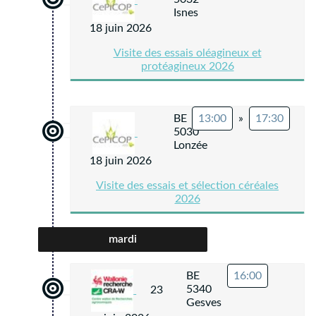
Isnes
18 juin 2026
Visite des essais oléagineux et
protéagineux 2026
BE
13:00
»
17:30
5030
Lonzée
18 juin 2026
Visite des essais et sélection céréales
2026
mardi
BE
16:00
5340
23
Gesves