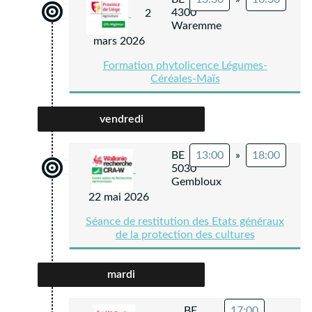
4300
2
Waremme
mars 2026
Formation phytolicence Légumes-
Céréales-Maïs
vendredi
BE
13:00
»
18:00
5030
Gembloux
22 mai 2026
Séance de restitution des Etats généraux
de la protection des cultures
mardi
BE
17:00