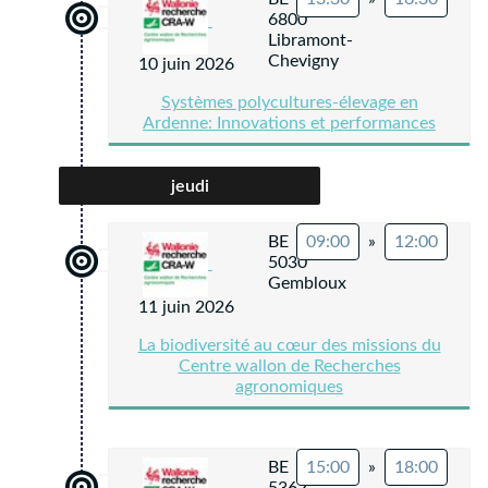
6800
Libramont-
Chevigny
10 juin 2026
Systèmes polycultures-élevage en
Ardenne: Innovations et performances
jeudi
BE
09:00
»
12:00
5030
Gembloux
11 juin 2026
La biodiversité au cœur des missions du
Centre wallon de Recherches
agronomiques
BE
15:00
»
18:00