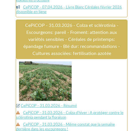
épeautres d’octobre
CePiCOP - 07.04.2026 - Livre Blanc Céréales février 2026
disponible en ligne
CePiCOP - 31.03.2026 - Colza et sclérotinia -
Escourgeons: pareil - Froment: attention aux
variétés sensibles - Céréales de printemps:
épandage fumure - Blé dur: recommandations -
Cultures associées: fertilisation azotée
CePiCOP - 31.03.2026 - Résumé
CePiCOP - 31.03.2026 - Colza d’hiver : A protéger contre le
sclérotinia pendant la floraison
CePiCOP - 31.03.2026 - Même constat que la semaine
dernière dans les escourgeons !