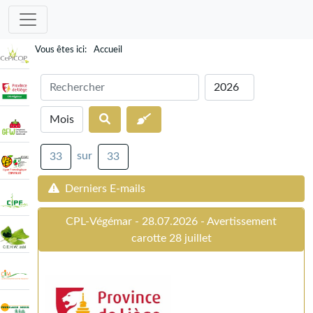
Accueil
sur
33
33
Derniers E-mails
CPL-Végémar - 28.07.2026 - Avertissement
carotte 28 juillet