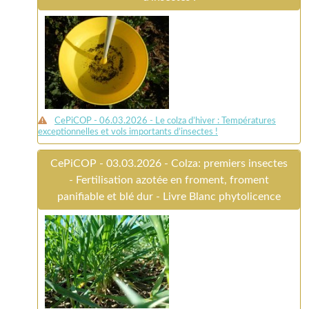
CePiCOP - 06.03.2026 - Le colza d’hiver : Températures
exceptionnelles et vols importants d’insectes !
CePiCOP - 03.03.2026 - Colza: premiers insectes
- Fertilisation azotée en froment, froment
panifiable et blé dur - Livre Blanc phytolicence