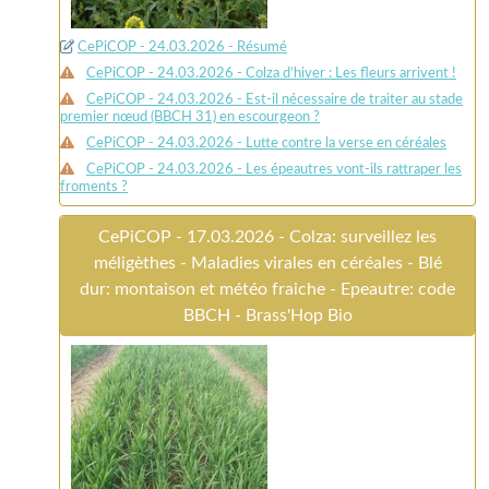
CePiCOP - 24.03.2026 - Résumé
CePiCOP - 24.03.2026 - Colza d’hiver : Les fleurs arrivent !
CePiCOP - 24.03.2026 - Est-il nécessaire de traiter au stade
premier nœud (BBCH 31) en escourgeon ?
CePiCOP - 24.03.2026 - Lutte contre la verse en céréales
CePiCOP - 24.03.2026 - Les épeautres vont-ils rattraper les
froments ?
CePiCOP - 17.03.2026 - Colza: surveillez les
méligèthes - Maladies virales en céréales - Blé
dur: montaison et météo fraiche - Epeautre: code
BBCH - Brass'Hop Bio