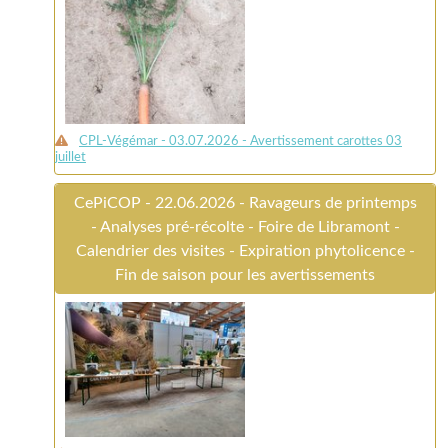
CPL-Végémar - 03.07.2026 - Avertissement carottes 03
juillet
CePiCOP - 22.06.2026 - Ravageurs de printemps
- Analyses pré-récolte - Foire de Libramont -
Calendrier des visites - Expiration phytolicence -
Fin de saison pour les avertissements