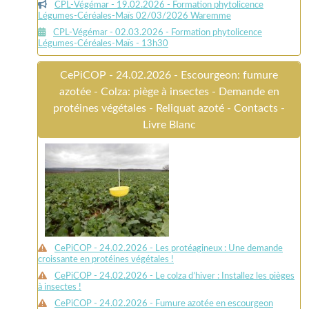
CPL-Végémar - 19.02.2026 - Formation phytolicence
Légumes-Céréales-Maïs 02/03/2026 Waremme
CPL-Végémar - 02.03.2026 - Formation phytolicence
Légumes-Céréales-Maïs - 13h30
CePiCOP - 24.02.2026 - Escourgeon: fumure
azotée - Colza: piège à insectes - Demande en
protéines végétales - Reliquat azoté - Contacts -
Livre Blanc
CePiCOP - 24.02.2026 - Les protéagineux : Une demande
croissante en protéines végétales !
CePiCOP - 24.02.2026 - Le colza d’hiver : Installez les pièges
à insectes !
CePiCOP - 24.02.2026 - Fumure azotée en escourgeon