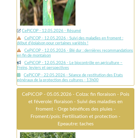
CePiCOP - 12.05.2026 - Résumé
CePiCOP - 12.05.2026 - Suivi des maladies en froment :
début d’épiaison pour certaines variétés !
CePiCOP - 12.05.2026 - Blé dur : dernières recommandations
en fin de montaison
CePiCOP - 12.05.2026 - Le biocontrôle en agriculture –
Freins, leviers et perspectives
CePiCOP - 22.05.2026 - Séance de restitution des Etats
généraux de la protection des cultures - 13h00
CePiCOP - 05.05.2026 - Colza: fin floraison - Pois
et féverole: floraison - Suivi des maladies en
froment - Orge bénéfices des pluies -
Froment/pois: Fertilisation et protection -
Epeautre: taches