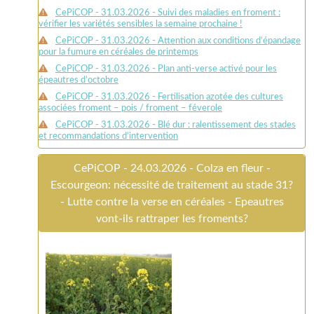
CePiCOP - 31.03.2026 - Suivi des maladies en froment :
vérifier les variétés sensibles la semaine prochaine !
CePiCOP - 31.03.2026 - Attention aux conditions d’épandage
pour la fumure en céréales de printemps
CePiCOP - 31.03.2026 - Plan anti-verse activé pour les
épeautres d’octobre
CePiCOP - 31.03.2026 - Fertilisation azotée des cultures
associées froment – pois / froment – féverole
CePiCOP - 31.03.2026 - Blé dur : ralentissement des stades
et recommandations d’intervention
CePiCOP - 24.03.2026 - Colza en fleur -
Escourgeon: nécessité de traitement au stade 31?
- Lutte contre la verse en céréales - Epeautres
vont-ils rattraper les froments?