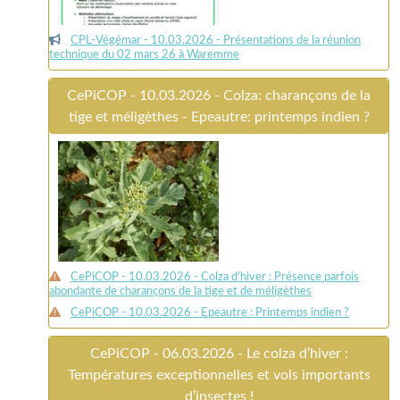
CPL-Végémar - 10.03.2026 - Présentations de la réunion
technique du 02 mars 26 à Waremme
CePiCOP - 10.03.2026 - Colza: charançons de la
tige et méligèthes - Epeautre: printemps indien ?
CePiCOP - 10.03.2026 - Colza d'hiver : Présence parfois
abondante de charançons de la tige et de méligèthes
CePiCOP - 10.03.2026 - Epeautre : Printemps indien ?
CePiCOP - 06.03.2026 - Le colza d’hiver :
Températures exceptionnelles et vols importants
d’insectes !