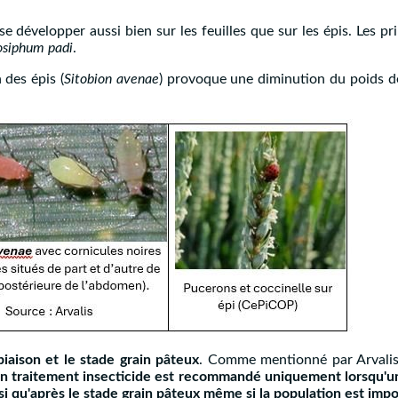
 développer aussi bien sur les feuilles que sur les épis. Les p
siphum padi
.
 des épis (
Sitobion avenae
) provoque une diminution du poids d
épiaison et le stade grain pâteux
. Comme mentionné par Arvali
n traitement insecticide est recommandé uniquement lorsqu'un
ainsi qu'après le stade grain pâteux même si la population est imp