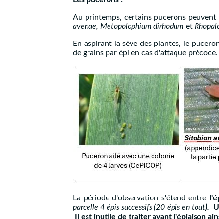
Les pucerons
:
Au printemps, certains pucerons peuvent se
avenae, Metopolophium dirhodum
et
Rhopalo
En aspirant la sève des plantes, le puceron
de grains par épi en cas d'attaque précoce.
La période d'observation s'étend entre
l'
parcelle 4 épis successifs (20 épis en tout
).
U
Il est inutile de traiter avant l'épiaison 