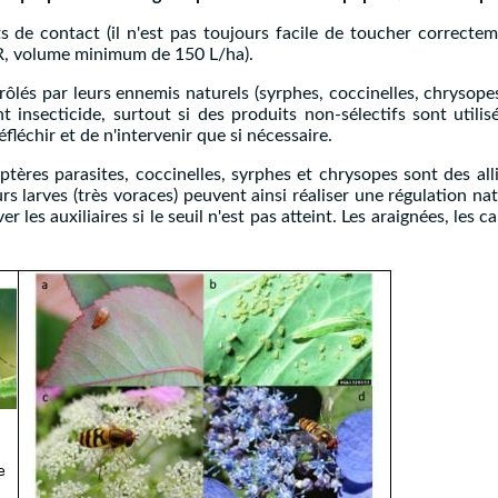
s de contact (il n'est pas toujours facile de toucher correctem
, HR, volume minimum de 150 L/ha).
ôlés par leurs ennemis naturels (syrphes, coccinelles, chrysope
 insecticide, surtout si des produits non-sélectifs sont utilis
éfléchir et de n'intervenir que si nécessaire.
res parasites, coccinelles, syrphes et chrysopes sont des alli
s larves (très voraces) peuvent ainsi réaliser une régulation natur
er les auxiliaires si le seuil n'est pas atteint. Les araignées, l