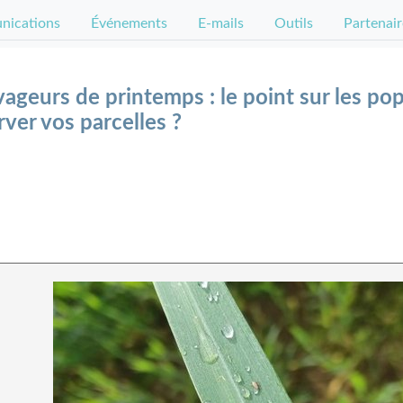
ications
Événements
E-mails
Outils
Partenair
geurs de printemps : le point sur les pop
er vos parcelles ?